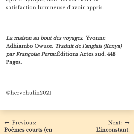
satisfaction lumineuse d’avoir appris.
La maison au bout des voyages
. Yvonne
Adhiambo Owuor.
Traduit de l’anglais (Kenya)
par Françoise Pertat
.Éditions Actes sud. 448
Pages.
©hervehulin2021
Navigation
Previous:
Next:
Poèmes courts (en
L’inconstant.