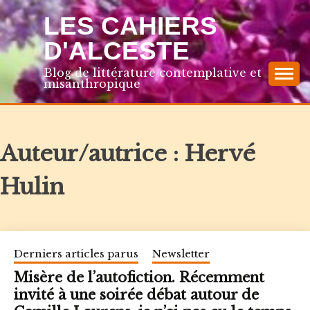
Skip
LES CAHIERS
to
content
D'ALCESTE
Blog de littérature contemplative et
misanthropique
Auteur/autrice :
Hervé
Hulin
Derniers articles parus
Newsletter
Misère de l’autofiction. Récemment
invité à une soirée débat autour de