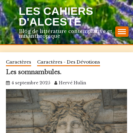
Skip
LES CAHIERS
to
content
D'ALCESTE
Blog de littérature contemplative et
misanthropique
Caractères
Caractères - Des Dévotions
Les somnambules.
4 septembre 2025
Hervé Hulin