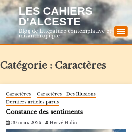
Skip
LES CAHIERS
to
content
D'ALCESTE
Blog de littérature contemplative et
misanthropique
Catégorie :
Caractères
Caractères
Caractères - Des Illusions
Derniers articles parus
Constance des sentiments
30 mars 2026
Hervé Hulin