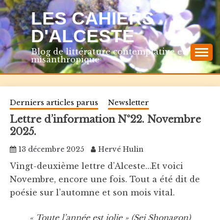
Skip
LES CAHIERS
to
content
D'ALCESTE
Blog de littérature contemplative et
misanthropique
Derniers articles parus
Newsletter
Lettre d’information N°22. Novembre
2025.
13 décembre 2025
Hervé Hulin
Vingt-deuxième lettre d’Alceste…Et voici
Novembre, encore une fois. Tout a été dit de
poésie sur l’automne et son mois vital.
« Toute l’année est jolie » (
Sei Shonagon)