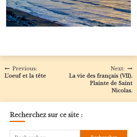
Navigation
Previous:
Next:
L’oeuf et la tête
La vie des français (VII).
de
Plainte de Saint
l’article
Nicolas.
Recherchez sur ce site :
Rechercher :