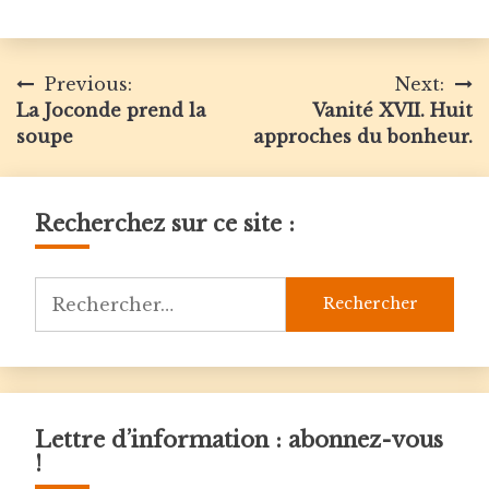
Navigation
Previous:
Next:
La Joconde prend la
Vanité XVII. Huit
de
soupe
approches du bonheur.
l’article
Recherchez sur ce site :
Rechercher :
Lettre d’information : abonnez-vous
!