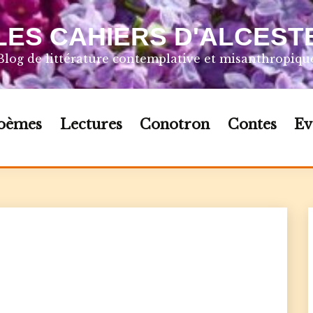
LES CAHIERS D'ALCEST
Blog de littérature contemplative et misanthropiqu
oèmes
Lectures
Conotron
Contes
Ev