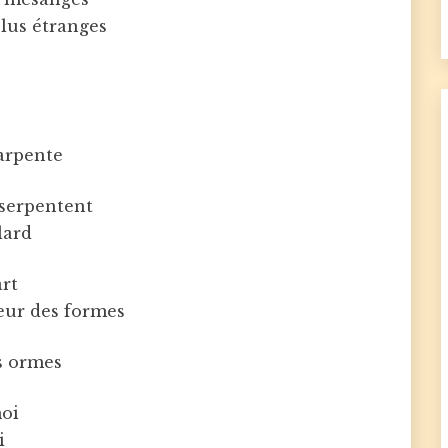
lus étranges
arpente
 serpentent
lard
rt
eur des formes
es ormes
moi
i