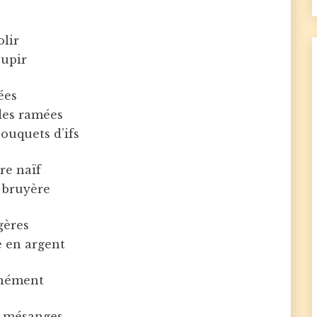
olir
oupir
ées
des ramées
ouquets d’ifs
e naïf
a bruyère
gères
 en argent
unément
s mésanges