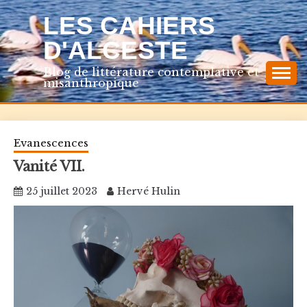
Skip
LES CAHIERS
to
content
D'ALCESTE
Blog de littérature contemplative et
misanthropique
Evanescences
Vanité VII.
25 juillet 2023
Hervé Hulin