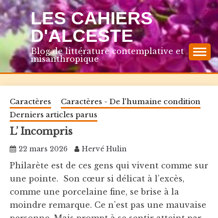
Skip
LES CAHIERS
to
content
D'ALCESTE
Blog de littérature contemplative et
misanthropique
Caractères
Caractères - De l'humaine condition
Derniers articles parus
L’ Incompris
22 mars 2026
Hervé Hulin
Philarète est de ces gens qui vivent comme sur
une pointe. Son cœur si délicat à l’excès,
comme une porcelaine fine, se brise à la
moindre remarque. Ce n’est pas une mauvaise