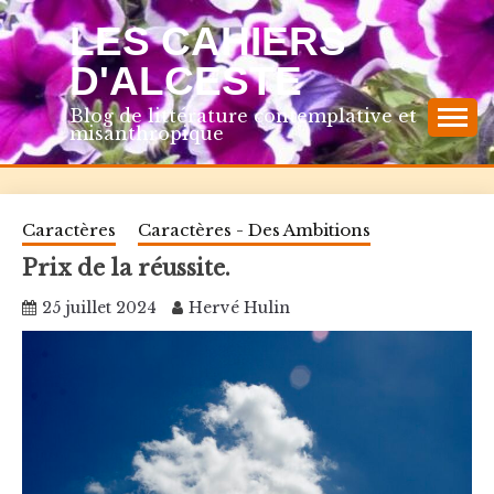
Skip
LES CAHIERS
to
content
D'ALCESTE
Blog de littérature contemplative et
misanthropique
Caractères
Caractères - Des Ambitions
Prix de la réussite.
25 juillet 2024
Hervé Hulin