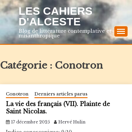
Skip
LES CAHIERS
to
content
D'ALCESTE
Blog de littérature contemplative et
misanthropique
Catégorie :
Conotron
Conotron
Derniers articles parus
La vie des français (VII). Plainte de
Saint Nicolas.
17 décembre 2025
Hervé Hulin